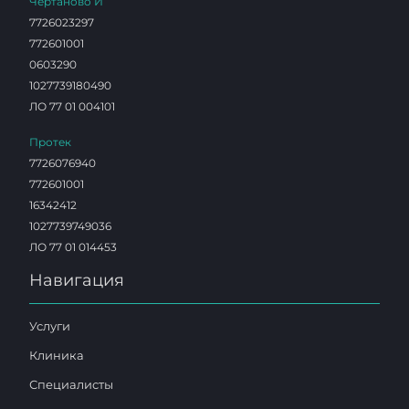
Чертаново И
7726023297
772601001
0603290
1027739180490
ЛО 77 01 004101
Протек
7726076940
772601001
16342412
1027739749036
ЛО 77 01 014453
Навигация
Услуги
Клиника
Специалисты