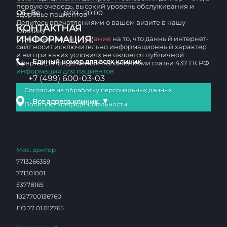
первую очередь, высокий уровень обслуживания и
Сб - Вс
8:00 - 20:00
здоровье пациентов
Делитесь впечатлениями о вашем визите в нашу
КОНТАКТНАЯ
клинику
ИНФОРМАЦИЯ:
Обращаем ваше
внимание
на то, что данный интернет-
сайт носит исключительно информационный характер
и ни при каких условиях не является публичной
Единый номер для всех клиник
офертой, определяемой положениями статьи 437 ГК РФ
информация для пациентов
+7 (499) 600-03-03
Согласие на обработку персональных данных
▼
Все адреса клиник
Политика конфиденциальности
Мос. доктор
7713266359
771301001
53778165
1027700136760
ЛО 77 01 012765