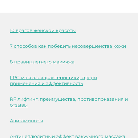
10 врагов женской красоты
7 способов как победить несовершенства кожи
8 правил летнего макияжа
LPG массаж: характеристики, сферы
применения и эффективность
RF лифтинг: преимущества, противопоказания и
отзывы
Авитаминозы
Антицеллюлитный эффект вакуумного массажа