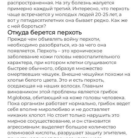
распространенная. На эту болезнь жалуется
примерно каждый третий. Интересно, что перхоть
чаще встречается у молодых людей 20-25 лет, а
вот у пятидесятилетних она бывает редко. Как же
с ней бороться?
Откуда берется перхоть
Прежде чем объявлять войну перхоти,
необходимо разобраться, из-за чего она
появляется. Перхоть – это хроническое
заболевание кожи головы невоспалительного
характера, при котором клетки слущиваются
быстрее обычного, образуя множество
омертвевших чешуек. Внешне чешуйки похожи на
хлопья белого цвета. Это и есть перхоть,
оседающая на наших волосах. Главным
виновником этой проблемы является грибок
M.globosa, обитающий на коже головы человека.
Пока организм работает нормально, грибок ведет
себя вполне миролюбиво и не доставляет
никаких хлопот. Но стоит только нарушить это
мирное сосуществование, и он становится
агрессивным: выделяет большое количество
олеиновой кислоты, разрушает защиту эпителия,