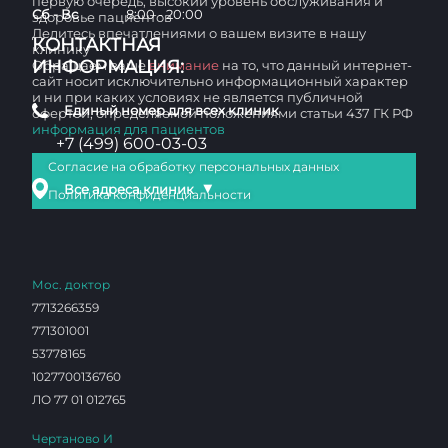
первую очередь, высокий уровень обслуживания и
Сб - Вс
8:00 - 20:00
здоровье пациентов
Делитесь впечатлениями о вашем визите в нашу
КОНТАКТНАЯ
клинику
ИНФОРМАЦИЯ:
Обращаем ваше
внимание
на то, что данный интернет-
сайт носит исключительно информационный характер
и ни при каких условиях не является публичной
Единый номер для всех клиник
офертой, определяемой положениями статьи 437 ГК РФ
информация для пациентов
+7 (499) 600-03-03
Согласие на обработку персональных данных
▼
Все адреса клиник
Политика конфиденциальности
Мос. доктор
7713266359
771301001
53778165
1027700136760
ЛО 77 01 012765
Чертаново И