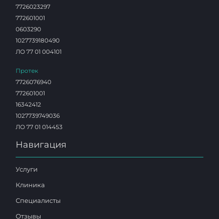
7726023297
772601001
0603290
1027739180490
ЛО 77 01 004101
Протек
7726076940
772601001
16342412
1027739749036
ЛО 77 01 014453
Навигация
Услуги
Клиника
Специалисты
Отзывы