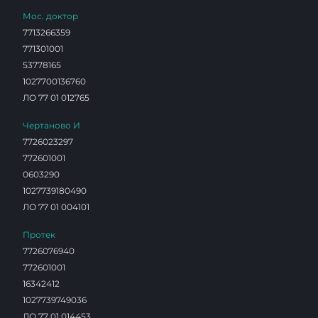
Мос. доктор
7713266359
771301001
53778165
1027700136760
ЛО 77 01 012765
Чертаново И
7726023297
772601001
0603290
1027739180490
ЛО 77 01 004101
Протек
7726076940
772601001
16342412
1027739749036
ЛО 77 01 014453