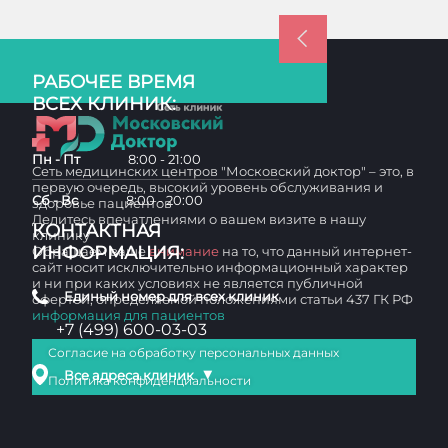
РАБОЧЕЕ ВРЕМЯ
ВСЕХ КЛИНИК:
Пн - Пт
8:00 - 21:00
Сеть медицинских центров "Московский доктор" – это, в
первую очередь, высокий уровень обслуживания и
Сб - Вс
8:00 - 20:00
здоровье пациентов
Делитесь впечатлениями о вашем визите в нашу
КОНТАКТНАЯ
клинику
ИНФОРМАЦИЯ:
Обращаем ваше
внимание
на то, что данный интернет-
сайт носит исключительно информационный характер
и ни при каких условиях не является публичной
Единый номер для всех клиник
офертой, определяемой положениями статьи 437 ГК РФ
информация для пациентов
+7 (499) 600-03-03
Согласие на обработку персональных данных
▼
Все адреса клиник
Политика конфиденциальности