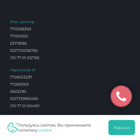
Мос. доктор
7713266359
771301001
53778165
1027700136760
ЛО 77 01 012765
Чертаново И
7726023297
772601001
0603290
1027739180490
ЛО 77 01 004101
Протек
Пользуясь сайтом, Вы принимаете
7726076940
Хорошо
политику
cookie
772601001
16342412