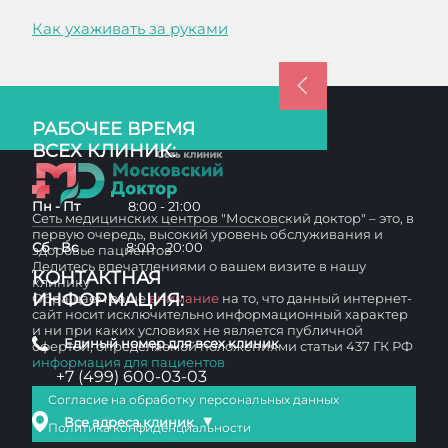
Как ухаживать за руками
РАБОЧЕЕ ВРЕМЯ
ВСЕХ КЛИНИК:
Пн - Пт
8:00 - 21:00
Сеть медицинских центров "Московский доктор" – это, в
первую очередь, высокий уровень обслуживания и
Сб - Вс
8:00 - 20:00
здоровье пациентов
Делитесь впечатлениями о вашем визите в нашу
КОНТАКТНАЯ
клинику
ИНФОРМАЦИЯ:
Обращаем ваше
внимание
на то, что данный интернет-
сайт носит исключительно информационный характер
и ни при каких условиях не является публичной
Единый номер для всех клиник
офертой, определяемой положениями статьи 437 ГК РФ
информация для пациентов
+7 (499) 600-03-03
Согласие на обработку персональных данных
▼
Все адреса клиник
Политика конфиденциальности