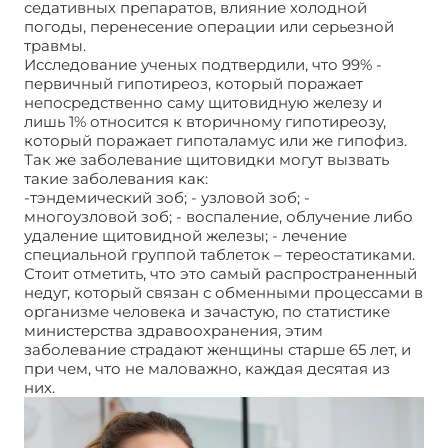
седативных препаратов, влияние холодной
погоды, перенесение операции или серьезной
травмы.
Исследование ученых подтвердили, что 99% -
первичный гипотиреоз, который поражает
непосредственно саму щитовидную железу и
лишь 1% относится к вторичному гипотиреозу,
который поражает гипоталамус или же гипофиз.
Так же заболевание щитовидки могут вызвать
такие заболевания как:
-тэндемический зоб; - узловой зоб; -
многоузловой зоб; - воспаление, облучение либо
удаление щитовидной железы; - лечение
специальной группой таблеток – тереостатиками.
Стоит отметить, что это самый распространенный
недуг, который связан с обменными процессами в
организме человека и зачастую, по статистике
министерства здравоохранения, этим
заболевание страдают женщины старше 65 лет, и
при чем, что не маловажно, каждая десятая из
них.