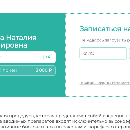
Записаться н
а Наталия
Не удалось загрузить 
ировна
г
+4
й приём
3 800 ₽
Нажимая кнопку, вы соглашает
ская процедура, которая представляет собой введение 
тав вводимых препаратов входят исключительно высоко
 активные биоточки тела по законам иглорефлексотерапи