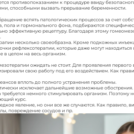
ется противопоказанием к процедуре ввиду безопасного
ями, способными вызвать прерывание беременности.
ращение вспять патологических процессов за счет собс
та, пола и гормонального фона, подбираются специфиче
ьно эффективную рецептуру. Благодаря этому гомеомезо
.
апии несколько своеобразна. Кроме подкожных инъекц
очки рефлексотерапии, которые даже могут находиться
е в целом на весь организм.
мезотерапии ожидать не стоит. Для проявления первог
изировали свою работу под его воздействием. Как правил
 сеансов вплоть до полного устранения проблемы.
тически исключает дальнейшие возможные обострения. Н
 требуется немного стимулировать организм. Поэтому н
ющий курс.
кое явление, но они все же случаются. Как правило, 
глы, повреждение сосудов и пр.
Гомеомезотерапия