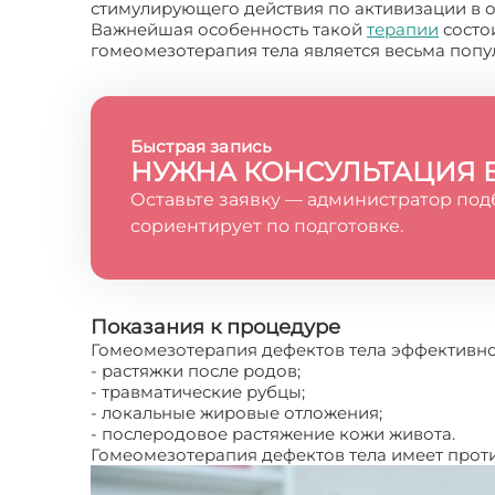
стимулирующего действия по активизации в 
Важнейшая особенность такой
терапии
состои
гомеомезотерапия тела является весьма поп
Быстрая запись
НУЖНА КОНСУЛЬТАЦИЯ 
Оставьте заявку — администратор под
сориентирует по подготовке.
Показания к процедуре
Гомеомезотерапия дефектов тела эффективно 
- растяжки после родов;
- травматические рубцы;
- локальные жировые отложения;
- послеродовое растяжение кожи живота.
Гомеомезотерапия дефектов тела имеет проти