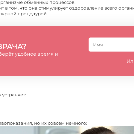
организме обменных процессов.
т в том, что она стимулирует оздоровление всего орган
улярной процедурой.
ВРАЧА?
берёт удобное время и
Ил
устраняет:
вопоказания, но их совсем немного: