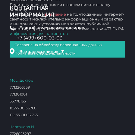
Делитесь впечатлениями о вашем визите в нашу
КОНТАКТНАЯ
клинику
ИНФОРМАЦИЯ:
Обращаем ваше
внимание
на то, что данный интернет-
сайт носит исключительно информационный характер
и ни при каких условиях не является публичной
Единый номер для всех клиник
офертой, определяемой положениями статьи 437 ГК РФ
информация для пациентов
+7 (499) 600-03-03
Согласие на обработку персональных данных
▼
Все адреса клиник
Политика конфиденциальности
Мос. доктор
7713266359
771301001
53778165
1027700136760
ЛО 77 01 012765
Чертаново И
7726023297