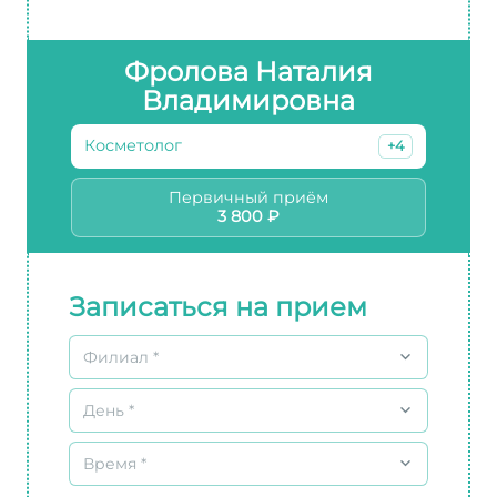
Фролова Наталия
Владимировна
Косметолог
+4
Первичный приём
3 800 ₽
Записаться на прием
Филиал *
День *
Время *