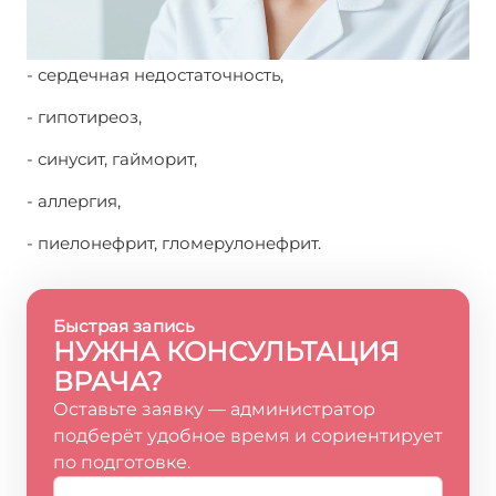
- сердечная недостаточность,
- гипотиреоз,
- синусит, гайморит,
- аллергия,
- пиелонефрит, гломерулонефрит.
Быстрая запись
НУЖНА КОНСУЛЬТАЦИЯ
ВРАЧА?
Оставьте заявку — администратор
подберёт удобное время и сориентирует
по подготовке.