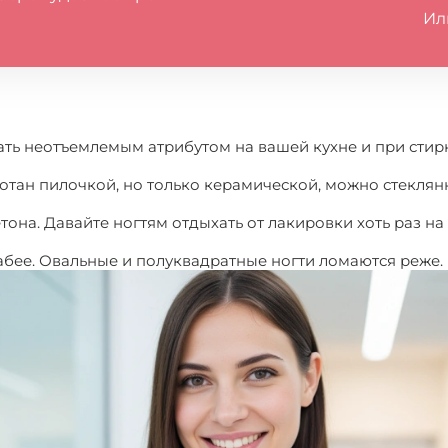
Ил
ать неотъемлемым атрибутом на вашей кухне и при стирк
ботан пилочкой, но только керамической, можно стеклян
етона. Давайте ногтям отдыхать от лакировки хоть раз на
слабее. Овальные и полуквадратные ногти ломаются реже.