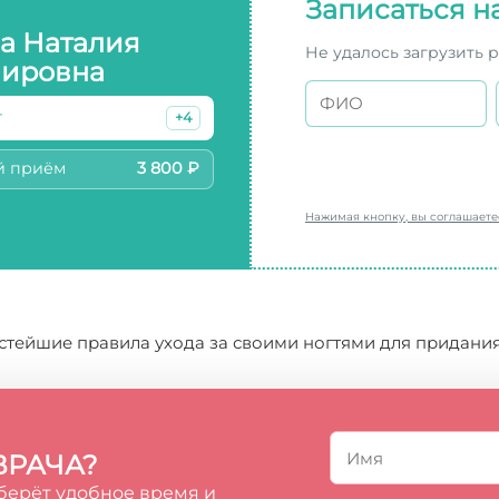
Записаться н
а Наталия
Не удалось загрузить 
ировна
г
+4
й приём
3 800 ₽
Нажимая кнопку, вы соглашает
тейшие правила ухода за своими ногтями для придания
ВРАЧА?
берёт удобное время и