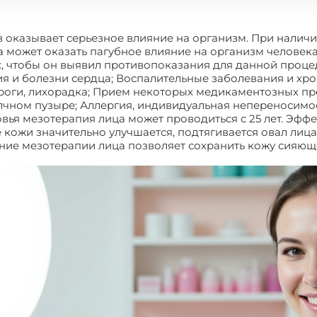
 оказывает серьезное влияние на организм. При наличи
 может оказать пагубное влияние на организм человек
 чтобы он выявил противопоказания для данной процед
я и болезни сердца; Воспалительные заболевания и хр
роги, лихорадка; Прием некоторых медикаментозных пре
лчном пузыре; Аллергия, индивидуальная непереносимос
вья мезотерапия лица может проводиться с 25 лет. Эффе
е кожи значительно улучшается, подтягивается овал ли
ние мезотерапии лица позволяет сохранить кожу сияющ