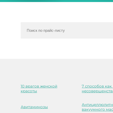
10 врагов женской
7 способов как
красоты
несовершенств
Антицеллюлитн
Авитаминозы
вакуумного ма