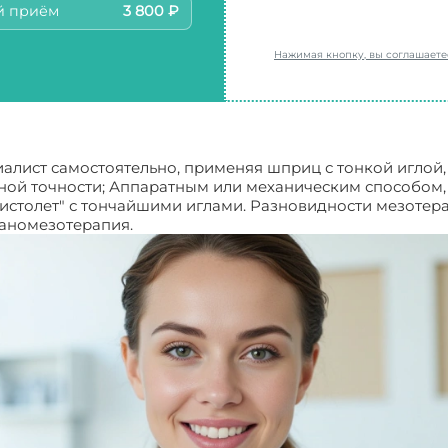
й приём
3 800 ₽
Нажимая кнопку, вы соглашает
алист самостоятельно, применяя шприц с тонкой иглой,
ной точности; Аппаратным или механическим способом,
истолет" с тончайшими иглами. Разновидности мезоте
наномезотерапия.