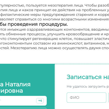
улярностью, пользуется мезотерапия лица. Чтобы разо
ерапия лица и каков принцип ее действия на проблемных
илактические меры предупреждения старения и коррек
воляет справиться со многими возрастными изменения
обы проведения процедуры.
тся инъекция оздоравливающих компонентов, вводимых в
корить обменные процессы, улучшить кровообращение и 
 что стимулирует регенерацию клеток, повышает эластич
гокомпонентым составом из аминокислот, витаминов, 
стей. Мезотерапию лица можно осуществлять двумя спо
Записаться н
а Наталия
Не удалось загрузить 
ировна
г
+4