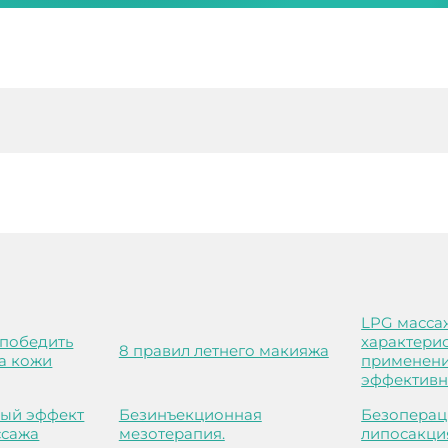
LPG масса
 победить
характери
8 правил летнего макияжа
а кожи
применени
эффективн
ый эффект
Безинъекционная
Безоперац
ссажа
мезотерапия.
липосакци