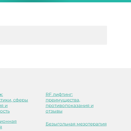
ж:
RF лифтинг:
стики, сферы
преимущества,
я и
противопоказания и
ость
отзывы
ионная
Безыгольная мезотерапия
я