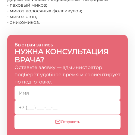
• паховый микоз;
• микоз волосяных фолликулов;
• микоз стоп;
• онихомикоз.
Быстрая запись
НУЖНА КОНСУЛЬТАЦИЯ
ВРАЧА?
Оставьте заявку — администратор
подберёт удобное время и сориентирует
по подготовке.
Отправить