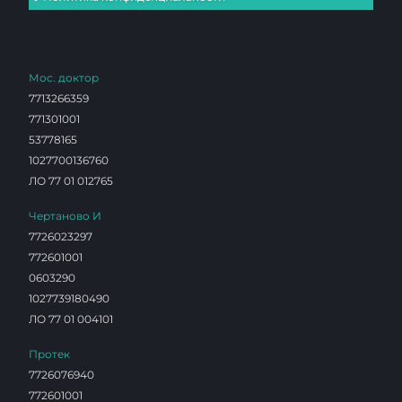
Мос. доктор
7713266359
771301001
53778165
1027700136760
ЛО 77 01 012765
Чертаново И
7726023297
772601001
0603290
1027739180490
ЛО 77 01 004101
Протек
7726076940
772601001