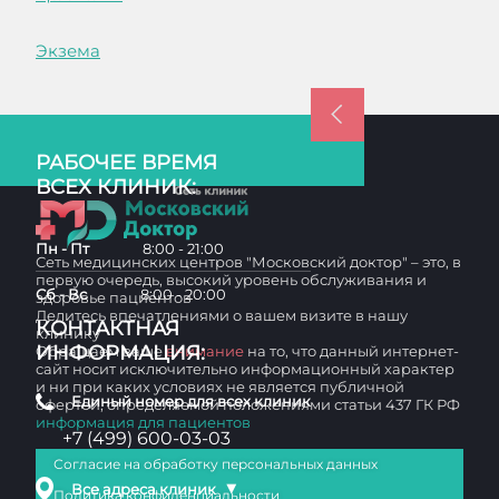
Экзема
РАБОЧЕЕ ВРЕМЯ
ВСЕХ КЛИНИК:
Пн - Пт
8:00 - 21:00
Сеть медицинских центров "Московский доктор" – это, в
первую очередь, высокий уровень обслуживания и
Сб - Вс
8:00 - 20:00
здоровье пациентов
Делитесь впечатлениями о вашем визите в нашу
КОНТАКТНАЯ
клинику
ИНФОРМАЦИЯ:
Обращаем ваше
внимание
на то, что данный интернет-
сайт носит исключительно информационный характер
и ни при каких условиях не является публичной
Единый номер для всех клиник
офертой, определяемой положениями статьи 437 ГК РФ
информация для пациентов
+7 (499) 600-03-03
Согласие на обработку персональных данных
▼
Все адреса клиник
Политика конфиденциальности