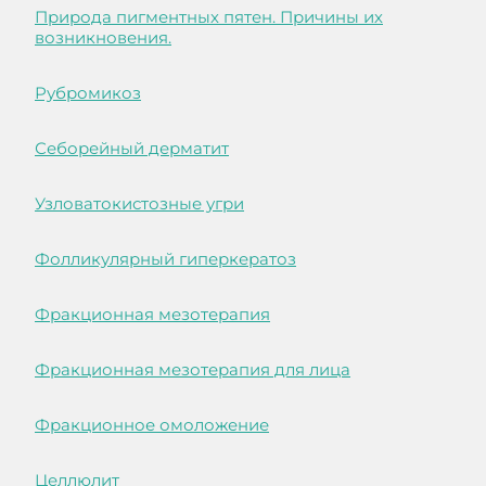
Природа пигментных пятен. Причины их
возникновения.
Рубромикоз
Себорейный дерматит
Узловатокистозные угри
Фолликулярный гиперкератоз
Фракционная мезотерапия
Фракционная мезотерапия для лица
Фракционное омоложение
Целлюлит