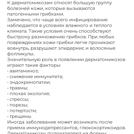
К дерматомикозам относят большую группу
болезней кожи, которые вызываются
патогенными грибками.
Замечено, что чаще всего инфицирование
наблюдается в условиях влажного и теплого
климата. Такие условия очень способствуют
быстрому размножению грибков. При любых
повреждениях кожи грибки легче проникают
вовнутрь, разрушают эпидермис и волосяные
фолликулы.
Значительную роль в появлении дерматомикозов
играют такие факторы:
• авитаминоз;
• снижение иммунитета;
• эндокринопатии;
• травмы;
• плохая экология;
• стрессы;
• порезы;
• потертости;
• трещины.
Иногда заболевание может возникать после
приема иммунодепрессантов, глюкокортикоидов.
Дерматомикозы подразделяют на формы: