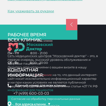
Как ухаживать за руками
РАБОЧЕЕ ВРЕМЯ
ВСЕХ КЛИНИК:
Пн - Пт
8:00 - 21:00
Сеть медицинских центров "Московский доктор" – это, в
первую очередь, высокий уровень обслуживания и
Сб - Вс
8:00 - 20:00
здоровье пациентов
Делитесь впечатлениями о вашем визите в нашу
КОНТАКТНАЯ
клинику
ИНФОРМАЦИЯ:
Обращаем ваше
внимание
на то, что данный интернет-
сайт носит исключительно информационный характер
и ни при каких условиях не является публичной
Единый номер для всех клиник
офертой, определяемой положениями статьи 437 ГК РФ
информация для пациентов
+7 (499) 600-03-03
Согласие на обработку персональных данных
▼
Все адреса клиник
Политика конфиденциальности