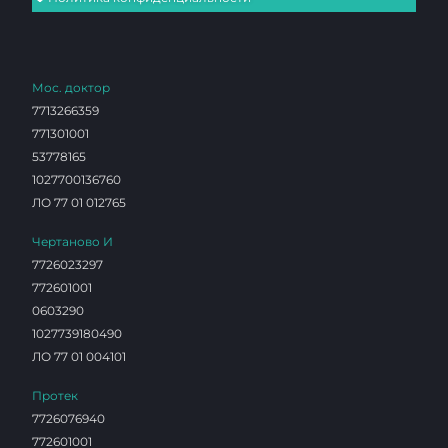
Мос. доктор
7713266359
771301001
53778165
1027700136760
ЛО 77 01 012765
Чертаново И
7726023297
772601001
0603290
1027739180490
ЛО 77 01 004101
Протек
7726076940
772601001