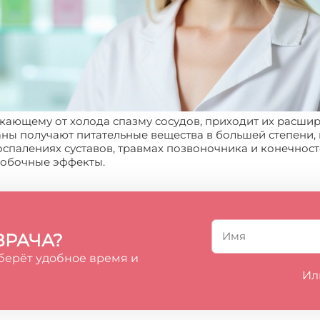
зникающему от холода спазму сосудов, приходит их расш
ганы получают питательные вещества в большей степени, 
спалениях суставов, травмах позвоночника и конечност
побочные эффекты.
ВРАЧА?
берёт удобное время и
Ил