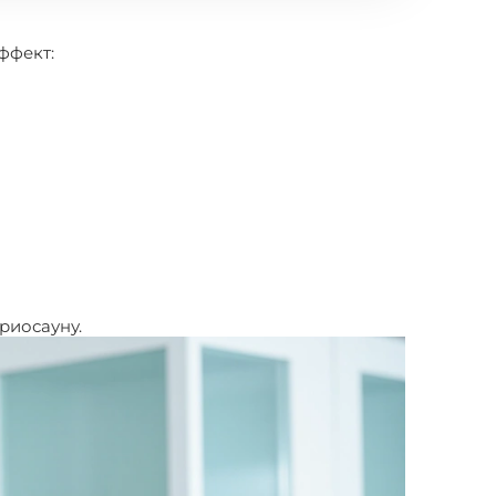
ффект:
криосауну.
Криотерапия