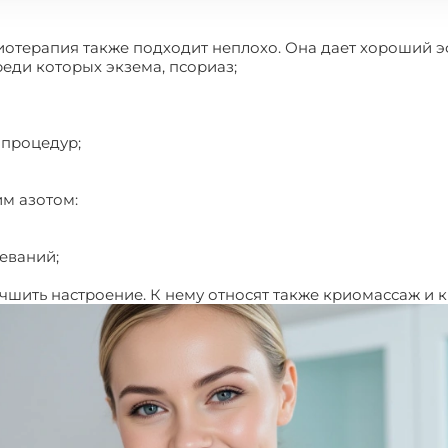
иотерапия также подходит неплохо. Она дает хороший э
реди которых экзема, псориаз;
 процедур;
м азотом:
еваний;
учшить настроение. К нему относят также криомассаж и 