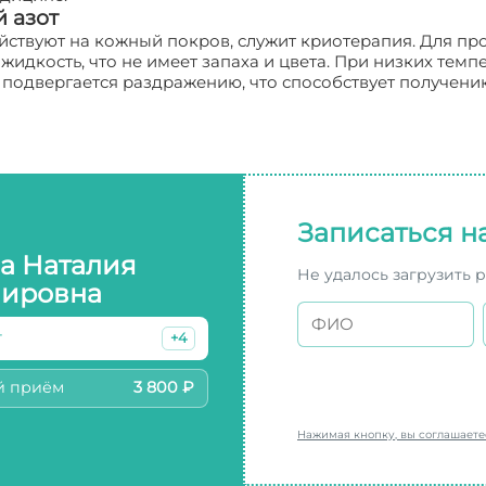
 азот
ствуют на кожный покров, служит криотерапия. Для про
й жидкость, что не имеет запаха и цвета. При низких те
а подвергается раздражению, что способствует получени
Записаться н
а Наталия
Не удалось загрузить 
ировна
г
+4
й приём
3 800 ₽
Нажимая кнопку, вы соглашает