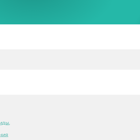
иды,
ния