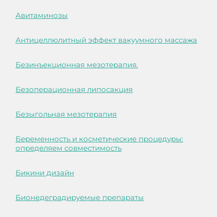
Авитаминозы
Антицеллюлитный эффект вакуумного массажа
Безинъекционная мезотерапия.
Безоперационная липосакция
Безыгольная мезотерапия
Беременность и косметические процедуры:
определяем совместимость
Бикини дизайн
Бионедеградируемые препараты