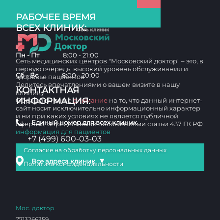
РАБОЧЕЕ ВРЕМЯ
ВСЕХ КЛИНИК:
Пн - Пт
8:00 - 21:00
Сеть медицинских центров "Московский доктор" – это, в
первую очередь, высокий уровень обслуживания и
Сб - Вс
8:00 - 20:00
здоровье пациентов
Делитесь впечатлениями о вашем визите в нашу
КОНТАКТНАЯ
клинику
ИНФОРМАЦИЯ:
Обращаем ваше
внимание
на то, что данный интернет-
сайт носит исключительно информационный характер
и ни при каких условиях не является публичной
Единый номер для всех клиник
офертой, определяемой положениями статьи 437 ГК РФ
информация для пациентов
+7 (499) 600-03-03
Согласие на обработку персональных данных
▼
Все адреса клиник
Политика конфиденциальности
Мос. доктор
7713266359