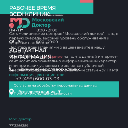
РАБОЧЕЕ ВРЕМЯ
ВСЕХ КЛИНИК:
Пн - Пт
8:00 - 21:00
Сеть медицинских центров "Московский доктор" – это, в
первую очередь, высокий уровень обслуживания и
Сб - Вс
8:00 - 20:00
здоровье пациентов
Делитесь впечатлениями о вашем визите в нашу
КОНТАКТНАЯ
клинику
ИНФОРМАЦИЯ:
Обращаем ваше
внимание
на то, что данный интернет-
сайт носит исключительно информационный характер
и ни при каких условиях не является публичной
Единый номер для всех клиник
офертой, определяемой положениями статьи 437 ГК РФ
информация для пациентов
+7 (499) 600-03-03
Согласие на обработку персональных данных
▼
Все адреса клиник
Политика конфиденциальности
Мос. доктор
7713266359