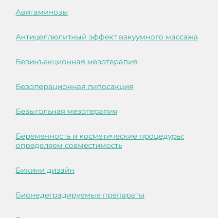
Авитаминозы
Антицеллюлитный эффект вакуумного массажа
Безинъекционная мезотерапия.
Безоперационная липосакция
Безыгольная мезотерапия
Беременность и косметические процедуры:
определяем совместимость
Бикини дизайн
Бионедеградируемые препараты