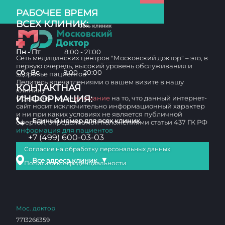
РАБОЧЕЕ ВРЕМЯ
ВСЕХ КЛИНИК:
Пн - Пт
8:00 - 21:00
Сеть медицинских центров "Московский доктор" – это, в
первую очередь, высокий уровень обслуживания и
Сб - Вс
8:00 - 20:00
здоровье пациентов
Делитесь впечатлениями о вашем визите в нашу
КОНТАКТНАЯ
клинику
ИНФОРМАЦИЯ:
Обращаем ваше
внимание
на то, что данный интернет-
сайт носит исключительно информационный характер
и ни при каких условиях не является публичной
Единый номер для всех клиник
офертой, определяемой положениями статьи 437 ГК РФ
информация для пациентов
+7 (499) 600-03-03
Согласие на обработку персональных данных
▼
Все адреса клиник
Политика конфиденциальности
Мос. доктор
7713266359