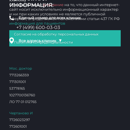
клинику
ИНФОРМАЦИЯ:
Обращаем ваше
внимание
на то, что данный интернет-
сайт носит исключительно информационный характер
и ни при каких условиях не является публичной
Единый номер для всех клиник
офертой, определяемой положениями статьи 437 ГК РФ
информация для пациентов
+7 (499) 600-03-03
Согласие на обработку персональных данных
▼
Все адреса клиник
Политика конфиденциальности
Мос. доктор
7713266359
771301001
53778165
1027700136760
ЛО 77 01 012765
Чертаново И
7726023297
772601001