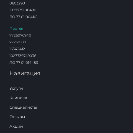
0603290
1027739180490
ЛО 77 01 004101
Протек
7726076940
772601001
16342412
1027739749036
ЛО 77 01 014453
Навигация
Услуги
Клиника
Специалисты
Отзывы
Акции