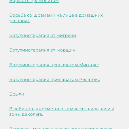
Борьба с целлюлитом
Борьба со шрамами на лице в домашних
условиях
Ботулинотерапия от мигрени
Ботулинотерапия от морщин
Ботулинотерапия препаратом Миотокс
Ботулинотерапия препаратом Релатокс
Брыли
В кабинете у косметолога: массаж лица, шеи и
зоны декольте.
Варианты макияжа для выхода в свет в очках