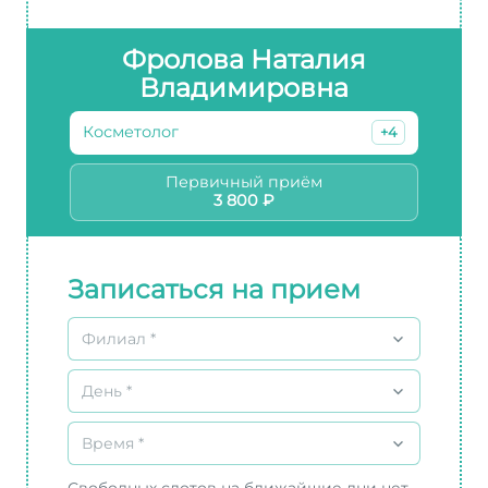
Фролова Наталия
Владимировна
Косметолог
+4
Первичный приём
3 800 ₽
Записаться на прием
Филиал *
День *
Время *