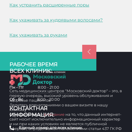
Как устранить расширенные поры
Как ухаживать за кудрявыми волосами?
Как ухаживать за руками
РАБОЧЕЕ ВРЕМЯ
ВСЕХ КЛИНИК:
Пн - Пт
8:00 - 21:00
Сеть медицинских центров "Московский доктор" – это, в
первую очередь, высокий уровень обслуживания и
Сб - Вс
8:00 - 20:00
здоровье пациентов
Делитесь впечатлениями о вашем визите в нашу
КОНТАКТНАЯ
клинику
ИНФОРМАЦИЯ:
Обращаем ваше
внимание
на то, что данный интернет-
сайт носит исключительно информационный характер
и ни при каких условиях не является публичной
Единый номер для всех клиник
офертой, определяемой положениями статьи 437 ГК РФ