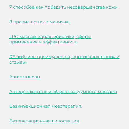
7 способов как победить несовершенства кожи
8 правил летнего макияжа
LPG массаж: характеристики, сферы
применения и эффективность
RF лифтинг: преимущества, противопоказания и
отзывы
Авитаминозы
Антицеллюлитный эффект вакуумного массажа
Безинъекционная мезотерапия.
Безоперационная липосакция