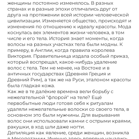
женщины постоянно изменялось. В разных
странах и в разные эпохи отличались друг от
друга на протяжении всей истории человеческой
цивилизации. Изменяется общество, происходят и
изменения по отношению к идеалу красоты. Мода
коснулась вех элементов жизни человека, в том
числе и его тела. История знает моменты, когда
волосы на разных участках тела были модны. К
примеру, в Англии, когда правила королева
Виктория. Правительница издала особый приказ,
который воспрещал, какое-нибудь удаление
волос с тела. Тем не менее, на Востоке и в
античных государствах (Древняя Греция и
Древний Рим), а так же на Руси, эталоном красоты
была гладкая кожа.
Как же в те далёкие времена вели борьбу с
нежелательной "флорой" на теле? Ещё
первобытные люди готовя себя к ритуалам
удаляли нежелательные волоски со своего тела, в
основном это были мужчины. Для вырывания
волос они использовали камни с острыми краями,
ракушки, в ход шли даже ногти.
Депиляция как явление, среди женщин, возникла
в Месопотамии. Именно здесь впервые начались