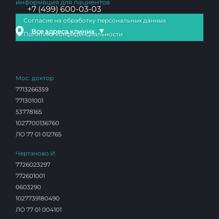
информация для пациентов
+7 (499) 600-03-03
Согласие на обработку персональных данных
▼
Все адреса клиник
Политика конфиденциальности
Мос. доктор
7713266359
771301001
53778165
1027700136760
ЛО 77 01 012765
Чертаново И
7726023297
772601001
0603290
1027739180490
ЛО 77 01 004101