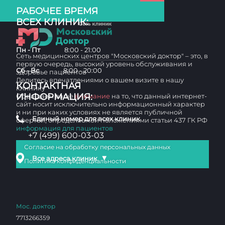
РАБОЧЕЕ ВРЕМЯ
ВСЕХ КЛИНИК:
Пн - Пт
8:00 - 21:00
Сеть медицинских центров "Московский доктор" – это, в
первую очередь, высокий уровень обслуживания и
Сб - Вс
8:00 - 20:00
здоровье пациентов
Делитесь впечатлениями о вашем визите в нашу
КОНТАКТНАЯ
клинику
ИНФОРМАЦИЯ:
Обращаем ваше
внимание
на то, что данный интернет-
сайт носит исключительно информационный характер
и ни при каких условиях не является публичной
Единый номер для всех клиник
офертой, определяемой положениями статьи 437 ГК РФ
информация для пациентов
+7 (499) 600-03-03
Согласие на обработку персональных данных
▼
Все адреса клиник
Политика конфиденциальности
Мос. доктор
7713266359