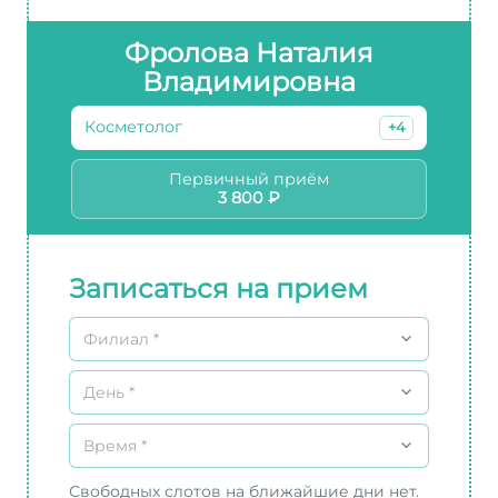
Фролова Наталия
Владимировна
Косметолог
+4
Первичный приём
3 800 ₽
Записаться на прием
Филиал *
День *
Время *
Свободных слотов на ближайшие дни нет.