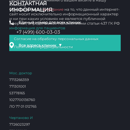
Делитесь впечатлениями о вашем визите в нашу
КОНТАКТНАЯ
клинику
ИНФОРМАЦИЯ:
Обращаем ваше
внимание
на то, что данный интернет-
сайт носит исключительно информационный характер
и ни при каких условиях не является публичной
Единый номер для всех клиник
офертой, определяемой положениями статьи 437 ГК РФ
информация для пациентов
+7 (499) 600-03-03
Согласие на обработку персональных данных
▼
Все адреса клиник
Политика конфиденциальности
Мос. доктор
7713266359
771301001
53778165
1027700136760
ЛО 77 01 012765
Чертаново И
7726023297