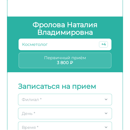
Фролова Наталия
Владимировна
Косметолог
+4
Первичный приём
3 800 ₽
Записаться на прием
Филиал *
День *
Время *