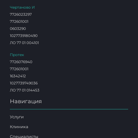
Чертаново И
7726023297
772601001
0603290
1027739180490
ЛО 77 01 004101
Протек
7726076940
772601001
16342412
1027739749036
ЛО 77 01 014453
Навигация
Услуги
Клиника
Специалисты