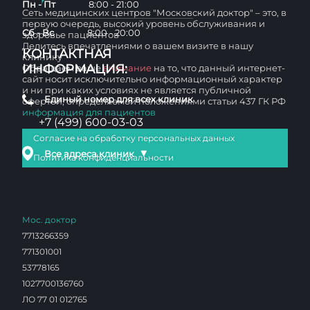
Пн - Пт
8:00 - 21:00
Сеть медицинских центров "Московский доктор" – это, в
первую очередь, высокий уровень обслуживания и
Сб - Вс
8:00 - 20:00
здоровье пациентов
Делитесь впечатлениями о вашем визите в нашу
КОНТАКТНАЯ
клинику
ИНФОРМАЦИЯ:
Обращаем ваше
внимание
на то, что данный интернет-
сайт носит исключительно информационный характер
и ни при каких условиях не является публичной
Единый номер для всех клиник
офертой, определяемой положениями статьи 437 ГК РФ
информация для пациентов
+7 (499) 600-03-03
Согласие на обработку персональных данных
▼
Все адреса клиник
Политика конфиденциальности
Мос. доктор
7713266359
771301001
53778165
1027700136760
ЛО 77 01 012765