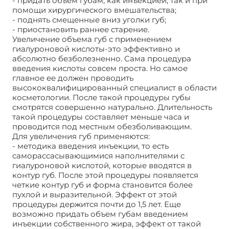
- придать объем губам, как инъекцией, так и при
помощи хирургического вмешательства;
- поднять смещенные вниз уголки губ;
- приостановить раннее старение.
Увеличение объема губ с применением
гиалуроновой кислоты-это эффективно и
абсолютно безболезненно. Сама процедура
введения кислоты совсем проста. Но самое
главное ее должен проводить
высококвалифицированный специалист в области
косметологии. После такой процедуры губы
смотрятся совершенно натурально. Длительность
такой процедуры составляет меньше часа и
проводится под местным обезболивающим.
Для увеличения губ применяются:
- методика введения инъекции, то есть
саморассасывающимися наполнителями с
гиалуроновой кислотой, которые вводятся в
контур губ. После этой процедуры появляется
четкие контур губ и форма становится более
пухлой и выразительной. Эффект от этой
процедуры держится почти до 1,5 лет. Еще
возможно придать объем губам введением
инъекции собственного жира, эффект от такой