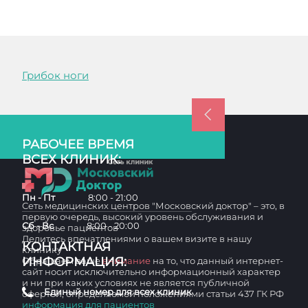
Грибок ноги
РАБОЧЕЕ ВРЕМЯ
ВСЕХ КЛИНИК:
Пн - Пт
8:00 - 21:00
Сеть медицинских центров "Московский доктор" – это, в
первую очередь, высокий уровень обслуживания и
Сб - Вс
8:00 - 20:00
здоровье пациентов
Делитесь впечатлениями о вашем визите в нашу
КОНТАКТНАЯ
клинику
ИНФОРМАЦИЯ:
Обращаем ваше
внимание
на то, что данный интернет-
сайт носит исключительно информационный характер
и ни при каких условиях не является публичной
Единый номер для всех клиник
офертой, определяемой положениями статьи 437 ГК РФ
информация для пациентов