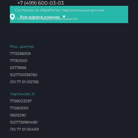
+7 (499) 600-03-03
Согласие на обработку персональных данных
▼
Все адреса клиник
Политика конфиденциальности
Мос. доктор
7713266359
771301001
53778165
1027700136760
ЛО 77 01 012765
Чертаново И
7726023297
772601001
0603290
1027739180490
ЛО 77 01 004101