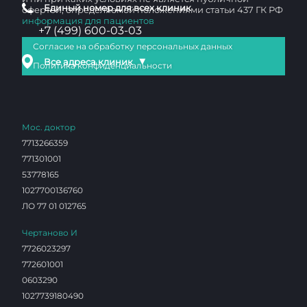
Единый номер для всех клиник
офертой, определяемой положениями статьи 437 ГК РФ
информация для пациентов
+7 (499) 600-03-03
Согласие на обработку персональных данных
▼
Все адреса клиник
Политика конфиденциальности
Мос. доктор
7713266359
771301001
53778165
1027700136760
ЛО 77 01 012765
Чертаново И
7726023297
772601001
0603290
1027739180490