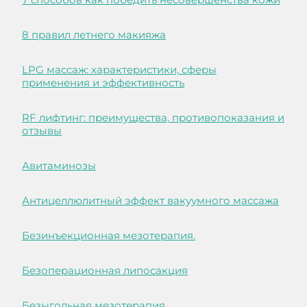
8 правил летнего макияжа
LPG массаж: характеристики, сферы
применения и эффективность
RF лифтинг: преимущества, противопоказания и
отзывы
Авитаминозы
Антицеллюлитный эффект вакуумного массажа
Безинъекционная мезотерапия.
Безоперационная липосакция
Безыгольная мезотерапия