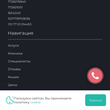
7726076940
772601001
16342412
1027739749036
ЛО 77 01 014453
Навигация
Услуги
Клиника
Специалисты
Отзывы
Акции
Цены
Контакты
Пользуясь сайтом, Вы принимаете
Хорошо
политику
cookie