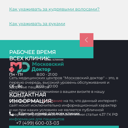
Как ухаживать за кудрявыми волосами?
Как ухаживать за руками
РАБОЧЕЕ ВРЕМЯ
ВСЕХ КЛИНИК:
Пн - Пт
8:00 - 21:00
Сеть медицинских центров "Московский доктор" – это, в
первую очередь, высокий уровень обслуживания и
Сб - Вс
8:00 - 20:00
здоровье пациентов
Делитесь впечатлениями о вашем визите в нашу
КОНТАКТНАЯ
клинику
ИНФОРМАЦИЯ:
Обращаем ваше
внимание
на то, что данный интернет-
сайт носит исключительно информационный характер
и ни при каких условиях не является публичной
Единый номер для всех клиник
офертой, определяемой положениями статьи 437 ГК РФ
информация для пациентов
+7 (499) 600-03-03